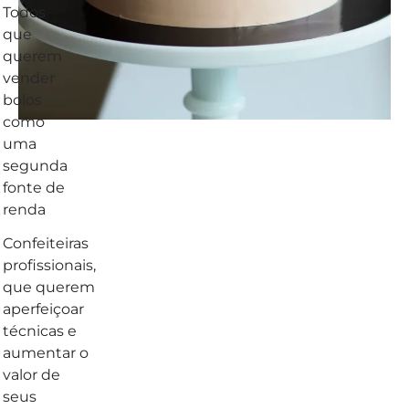
Todos
que
querem
vender
bolos
como
uma
segunda
fonte de
renda
Confeiteiras
profissionais,
que querem
aperfeiçoar
técnicas e
aumentar o
valor de
seus