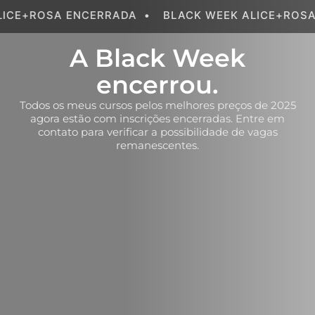
 ENCERRADA
•
BLACK WEEK ALICE+ROSA ENCERRA
A Black Week
encerrou.
Todos os meus cursos pelos melhores preços de 2025
agora estão com inscrições encerradas. Entre em
contato para verificar a possibilidade de vagas
remanescentes.