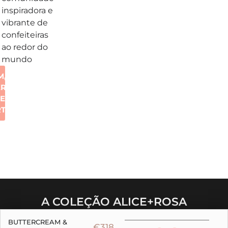
inspiradora e
vibrante de
confeiteiras
ao redor do
mundo
M,
ERO
ZER
RTE
A COLEÇÃO ALICE+ROSA
BUTTERCREAM &
€318