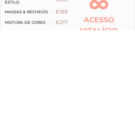
ESTILO
€159
MASSAS & RECHEIOS
ACESSO
€217
MISTURA DE CORES
VITALÍCIO
€69
DESENHO DIGITAL
Incluindo suporte e
PREÇO ORIGINAL
€703
atualizações futuras
(TOTAL):
€352
PREÇO
BLACK
WEEK
(TOTAL):
EUR
50% OFF
COLEÇÃO ALICE+ROSA
INSCRIÇÕES ENCERRADAS