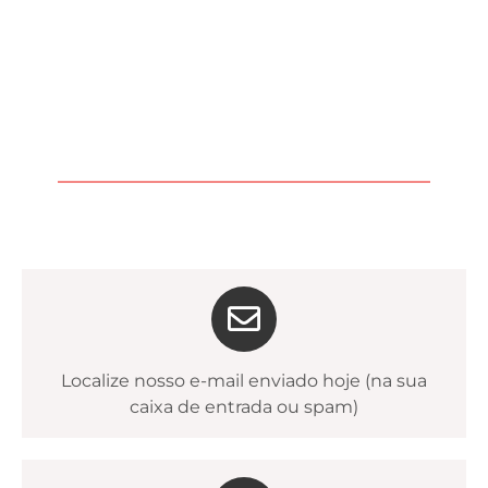
INSCRIÇÃO CONFIRMADA
Você está inscrita para aula inaugural, aberta e gratuita,
do dia 2 de outubro, quando também abrirei inscrições
para o curso
Mistura de Cores para Cake Designers.
O link de acesso à aula será enviado, então siga as
instruções:
Localize nosso e-mail enviado hoje (na sua
caixa de entrada ou spam)